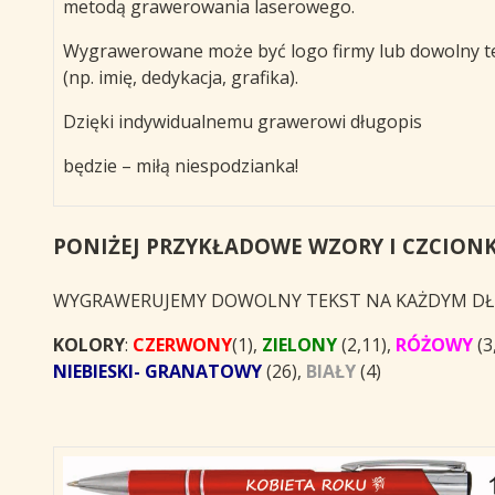
metodą grawerowania laserowego.
Wygrawerowane może być logo firmy lub dowolny t
(np. imię, dedykacja, grafika).
Dzięki indywidualnemu grawerowi długopis
będzie – miłą niespodzianka!
PONIŻEJ PRZYKŁADOWE WZORY I CZCION
WYGRAWERUJEMY DOWOLNY TEKST NA KAŻDYM DŁ
KOLORY
:
CZERWONY
(1),
ZIELONY
(2,11),
RÓŻOWY
(3
NIEBIESKI- GRANATOWY
(26),
BIAŁY
(4)