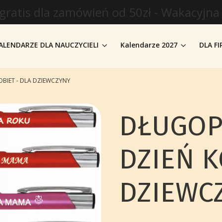
gratis dla zamówień od 50zł - Wakacyjna
ALENDARZE DLA NAUCZYCIELI
Kalendarze 2027
DLA F
OBIET - DLA DZIEWCZYNY
DŁUGOPI
DZIEŃ K
DZIEWC