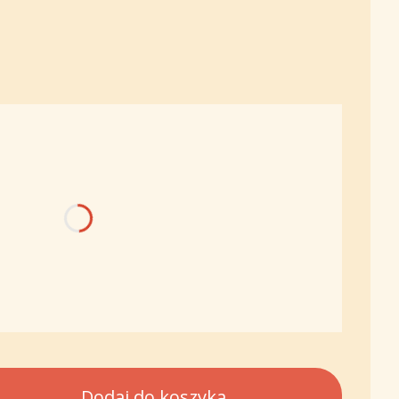
:
nić się ceną
owania:
Dodaj do koszyka