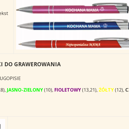
ekst
KI DO GRAWEROWANIA
UGOPISIE
,8),
JASNO-ZIELONY
(10),
FIOLETOWY
(13,21),
ŻÓŁTY
(12),
C