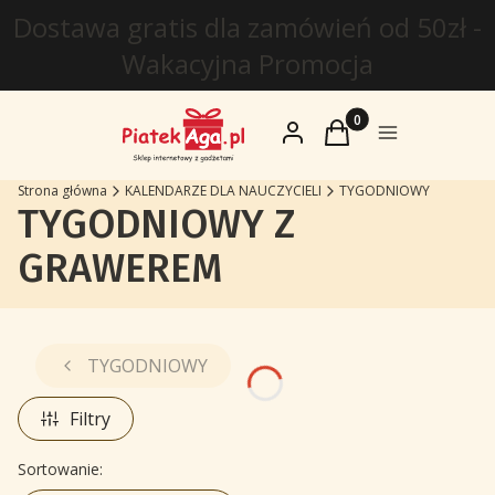
Dostawa gratis dla zamówień od 50zł -
Wakacyjna Promocja
Produkty w koszyku: 
Zaloguj się
Koszyk
Menu
Strona główna
KALENDARZE DLA NAUCZYCIELI
TYGODNIOWY
TYGODNIOWY Z
GRAWEREM
TYGODNIOWY
Filtry
Lista produktów
Sortowanie: