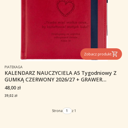
Zobacz produkt
PRODUCENT
PIATEKAGA
KALENDARZ NAUCZYCIELA A5 Tygodniowy Z
GUMKĄ CZERWONY 2026/27 + GRAWER
NEBRASKA
Cena
48,00 zł
Cena
39,02 zł
Strona
z 1