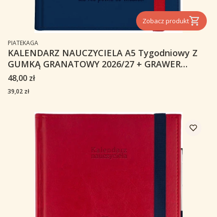
Zobacz produkt
PRODUCENT
PIATEKAGA
KALENDARZ NAUCZYCIELA A5 Tygodniowy Z
GUMKĄ GRANATOWY 2026/27 + GRAWER
NEBRASKA
Cena
48,00 zł
Cena
39,02 zł