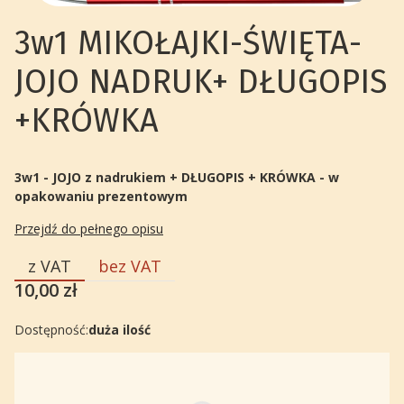
3w1 MIKOŁAJKI-ŚWIĘTA-
JOJO NADRUK+ DŁUGOPIS
+KRÓWKA
3w1 - JOJO z nadrukiem + DŁUGOPIS + KRÓWKA
- w
opakowaniu prezentowym
Przejdź do pełnego opisu
z VAT
bez VAT
Cena
10,00 zł
Dostępność:
duża ilość
Wybierz wariant produktu:
Poszczególne warianty mogą różnić się ceną