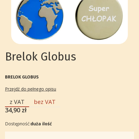
Brelok Globus
BRELOK GLOBUS
Przejdź do pełnego opisu
z VAT
bez VAT
Cena
34,90 zł
Dostępność:
duża ilość
Wybierz wariant produktu: