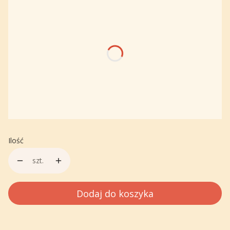
Poszczególne warianty mogą różnić się ceną
*
Napisz tekst i grafikę do graweru:
*
Wybierz czcionkę z podanych
Wybierz
Ilość
szt.
Dodaj do koszyka