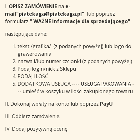
I.
OPISZ ZAMÓWIENIE
na
e-
mail"
piatekaga@piatekaga.pl
"
lub poprzez
formularz
" WAŻNE informacje dla sprzedającego"
następujące dane:
tekst /grafika/ (z podanych powyżej) lub logo do
grawerowania
nazwa i/lub numer czcionki (z podanych powyżej)
Podaj login/nick z Sklepu
PODAJ ILOŚĆ
DODATKOWA USŁUGA ----
USŁUGA PAKOWANIA
-
-- umieść w koszyku w ilości zakupionego towaru
II. Dokonaj wpłaty na konto lub poprzez
PayU
III. Odbierz zamówienie.
IV. Dodaj pozytywną ocenę.