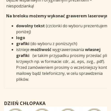
będzie wspaniałym i oryginalnym prezentem –
niespodzianką!
Na breloku możemy wykonać grawerem laserowym:
dowolny tekst
(czcionki do wyboru prezentujemy
poniżej)
logo
grafiki
(do wyboru z poniższych)
istnieje
możliwość
wygrawerowania
własnej
grafiki
(w takim przypadku prosimy przesłać pliki
krzywych np. w formacie: cdr, .ai, .eps, .svg., .pdf).
Przed zamówieniem prosimy o wcześniejszy kontak
mailowy bądź telefoniczny, w celu sprawdzenia
plików.
DZIEŃ CHŁOPAKA